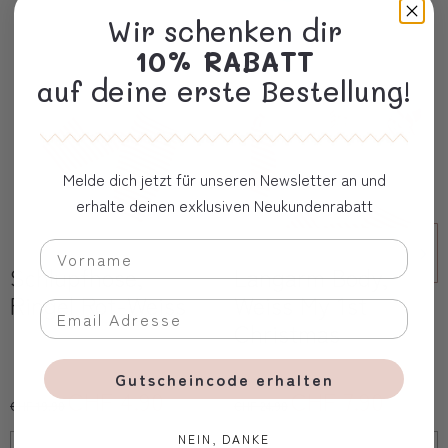
Wir schenken dir
10% RABATT
auf deine erste Bestellung!
Melde dich jetzt für unseren Newsletter an und
erhalte deinen exklusiven Neukundenrabatt
Schlupfhose,
Langarm Body,
Ringel Rot-Weiss
Weiss My 1st
Christmas
Gutscheincode erhalten
CHF 4.90
CHF 7.90
CHF 19.90
CHF 24.90
NEIN, DANKE