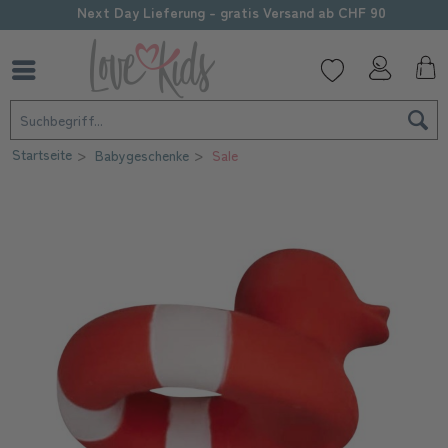
Next Day Lieferung - gratis Versand ab CHF 90
Startseite
Babygeschenke
Sale