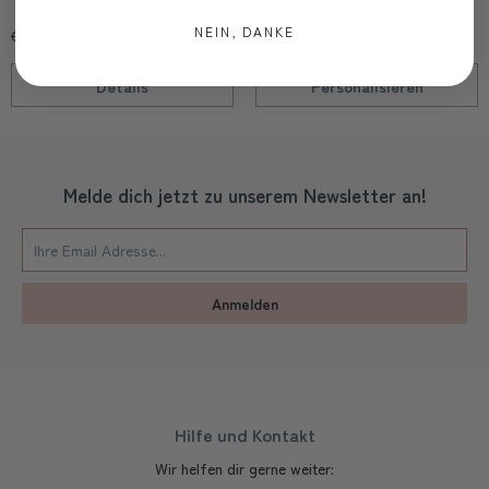
CHF 4.90
CHF 7.90
NEIN, DANKE
CHF 19.90
CHF 24.90
Details
Personalisieren
Melde dich jetzt zu unserem Newsletter an!
Anmelden
Hilfe und Kontakt
Wir helfen dir gerne weiter: