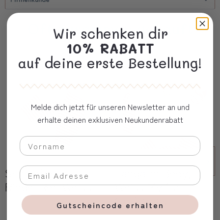
Oft zusammen gekauft
Wir schenken dir
10% RABATT
auf deine erste Bestellung!
Melde dich jetzt für unseren Newsletter an und
erhalte deinen exklusiven Neukundenrabatt
Schlupfhose,
Langarm Body,
Ringel Rot-Weiss
Weiss My 1st
Christmas
Gutscheincode erhalten