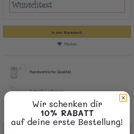
In den
Warenkorb
Merken
Handwerkliche Qualität
Schnelle Lieferung
Wir schenken dir
Kostbare Verpackung
10% RABATT
auf deine erste Bestellung!
Beschreibung