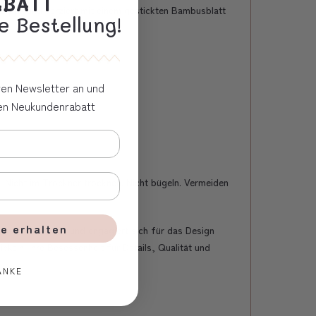
ABATT
yfill und verziert mit einem gestickten Bambusblatt
e Bestellung!
eren Newsletter an und
ven Neukundenrabatt
Nicht im Trockner trocknen. Nicht bügeln. Vermeiden
e erhalten
usserst kreativ und engagiert sich für das Design
ckeln. Ihre Besessenheit für Details, Qualität und
ANKE