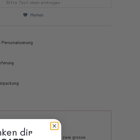
Bitte Text oben eintragen
Merken
 Personalisierung
ieferung
erpackung
nken dir
d Bambusrohre simulieren. Es hat zwei grosse