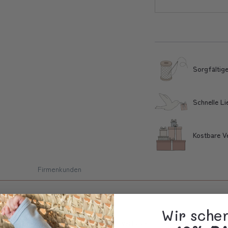
Sorgfältige
Schnelle L
Kostbare V
Firmenkunden
Wir sche
-Baumwolle-Popeline gefertigt, die in vertikalen Linien gesteppt sind un