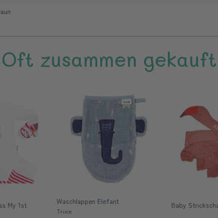
raun
Oft zusammen gekauft
Waschlappen Elefant
ss My 1st
Baby Stricksch
Trixie