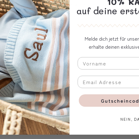
10% R
 am Kinderbett. Die Betttaschen sind weich gepolstert mit recyceltem Pol
auf deine erst
Melde dich jetzt für uns
erhalte deinen exklusi
ltes Polyester.
bei maximal 30 Grad C. Verwenden Sie ein Feinwaschmittel ohne Bleiche. 
Gutscheincod
, das ihren Namen trägt, zusammen mit einem grossartigen Team. Sie ist ä
her Sinn brachte sie dazu, den ersten waschbaren Teppich der Welt zu entwi
n.
NEIN, D