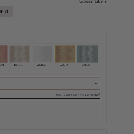
Grössentabelle
HF 8)
AUN
BEIGE
WEISS
GOLD
SALBEI
(max. 10 Buchstaben inkl. Leerzeichen)