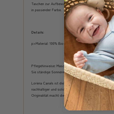
Taschen zur Aufbewahrung und Bänder zur Befestigung
in passender Farbe.
Details:
p>Material: 100% Bio-Baumwolle. Füllung: 100% recyce
Pflegehinweise: Maschinenwäsche im Schonwaschgang 
Sie ständige Sonneneinstrahlung.
Lorena Canals ist die Person hinter dem Unternehmen
nachhaltiger und solidarischer Produkte. Ihr praktisc
Originalität macht die Marke zu einer der Innovativste