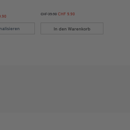
CHF 9.90
C
CHF 39.90
CHF 69.90
.90
nalisieren
In den
Warenkorb
In 