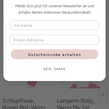
FAQs
Melde dich jetzt für unseren Newsletter an und
erhalte deinen exklusiven Neukundenrabatt
Firmenkunde
Oft zusammen gekauft
Gutscheincode erhalten
NEIN, DANKE
Schlupfhose,
Langarm Body,
Ringel Rot-Weiss
Weiss My 1st