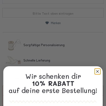
Bitte Text oben eintragen
Merken
Sorgfältige Personalisierung
Schnelle Lieferung
Wir schenken dir
Kostbare Verpackung
10% RABATT
auf deine erste Bestellung!
Beschreibung
Versand