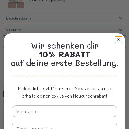
Beschreibung
Versand
FAQs
Wir schenken dir
10% RABATT
Firmenkunde
auf deine erste Bestellung!
Oft zusammen gekauft
Melde dich jetzt für unseren Newsletter an und
Handmade
Handmade
erhalte deinen exklusiven Neukundenrabatt