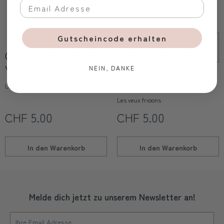
Gutscheincode erhalten
Glückwunschkarte,
Glückwunschkarte
Vögelchen
'Happy Birthday',
NEIN, DANKE
Mädchen
Les yeux fripons
Les yeux fripons
CHF 5.00
CHF 5.00
In den
Warenkorb
In den
Warenkorb
Melde dich jetzt zu unserem Newsletter an!