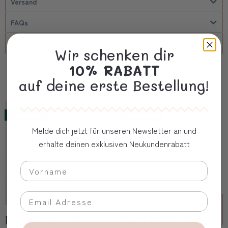
Versand
FAQs
Firmenkunde
Wir schenken dir
10% RABATT
Oft zusammen gekauft
auf deine erste Bestellung!
Handmade
Handmade
Melde dich jetzt für unseren Newsletter an und
erhalte deinen exklusiven Neukundenrabatt
Nuggikette mit
Nuggikette mit