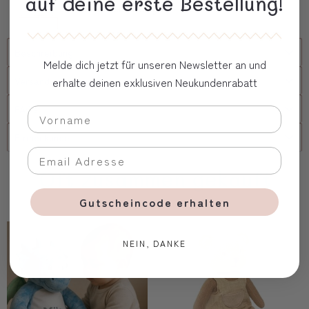
auf deine erste Bestellung!
Kostbare Verpackung
Beschreibung
Melde dich jetzt für unseren Newsletter an und
Versand
erhalte deinen exklusiven Neukundenrabatt
FAQs
Firmenkunde
Oft zusammen gekauft
Gutscheincode erhalten
NEIN, DANKE