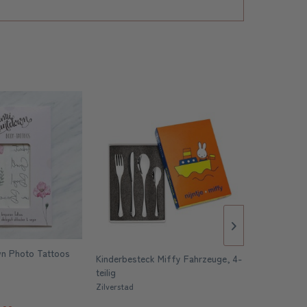
n Photo Tattoos
Kinderbesteck Miffy Fahrzeuge, 4-
Kinderbeste
teilig
Zilverstad
Zilverstad