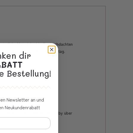
türliche Materialwahl, die durchdachten
n besonderen Momente im Babyalltag.
nken dir
ABATT
e Bestellung!
eren Newsletter an und
ven Neukundenrabatt
 Geldbeutel und begleitet das Baby über