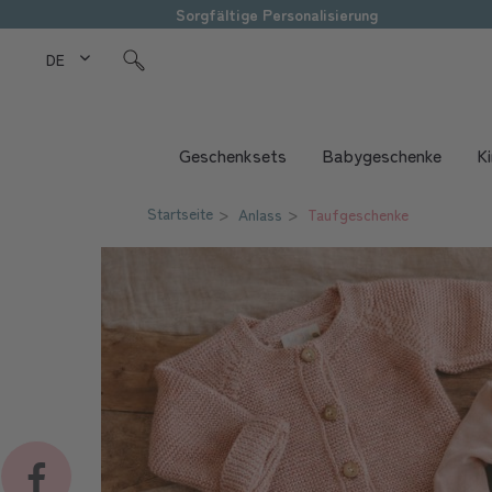
Sorgfältige Personalisierung
DE Love Kids
Geschenksets
Babygeschenke
K
Startseite
Anlass
Taufgeschenke