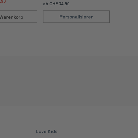
.90
ab CHF 34.90
ab CHF 34.
Personalisieren
Pe
Warenkorb
Love Kids