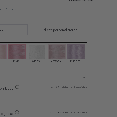
-6 Monate
Nicht personalisieren
ieren
PINK
WEISS
ALTROSA
FLIEDER
(max. 10 Buchstaben inkl. Leerzeichen)
ckelbody
(max. 1 Buchstaben inkl. Leerzeichen)
rickjacke