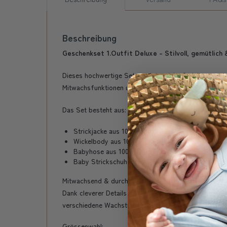
Beschreibung
Geschenkset 1.Outfit Deluxe - Stilvoll, gemütlich 
Dieses hochwertige Set vereint weiche Strickware un
Mitwachsfunktionen und eine liebevolle Farbauswahl 
Das Set besteht aus:
Strickjacke aus 100% Baumwolle (Oeko-Tex Stand
Wickelbody aus 100% Oeko-Tex zertifizierte Baum
Babyhose aus 100% Oeko-Tex zertifizierte Baumwo
Baby Strickschuhe aus 100% Oeko-Tex zertifizie
Mitwachsend & durchdacht – nachhaltig und praktisc
Dank cleverer Details können Body und Hose über ein
verschiedene Wachstumsphasen hinweg.
Grössenwahl: