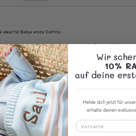
& ideal für Babys erste Outfits
d bequemen Jersey zu einem rundum harmonischen Babyoutfit. Durch die na
eignet es sich perfekt als Geschenk zur Geburt, Taufe oder für die erste
Wir sche
10% R
auf deine erst
ard 100) mit hübschen Holzknöpfen.
wolle (gerippter Jersey)
lle (gerippter Jersey)
rte Baumwolle
Melde dich jetzt für uns
h
erhalte deinen exklusi
en längeren Zeitraum getragen werden. Das spart Ressourcen, schont den