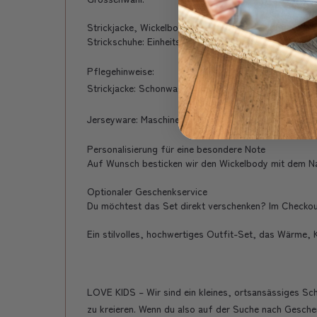
Strickjacke, Wickelbody und Babyhose: 3–6 oder 6–1
Strickschuhe: Einheitsgrösse.
Pflegehinweise:
Strickjacke: Schonwaschgang mit ähnlichen Farben, fl
Jerseyware: Maschinenwäsche bei 40 °C.
Personalisierung für eine besondere Note
Auf Wunsch besticken wir den Wickelbody mit dem Name
Optionaler Geschenkservice
Du möchtest das Set direkt verschenken? Im Checkout 
Ein stilvolles, hochwertiges Outfit-Set, das Wärme, 
LOVE KIDS – Wir sind ein kleines, ortsansässiges S
zu kreieren. Wenn du also auf der Suche nach Geschen