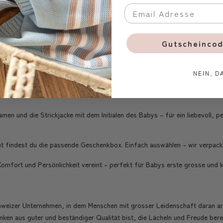
2 Monate.
Gutscheincod
ach trocknen, nicht bügeln, nicht im Trockner trocknen oder bleichen.
NEIN, D
n und die Strickjacke mit dem Initialen des Babys – für ein liebevoll, pe
findest du die passende Geschenkbox. Einfach auswählen – wir verpacken 
Komfort und Persönlichkeit vereint – perfekt für Babys erste grosse und k
chweizer Unternehmen, in dem Menschen mit grosser Leidenschaft daran ar
ken aus guter und beständiger Qualität bist, die Lächeln und Freude berei