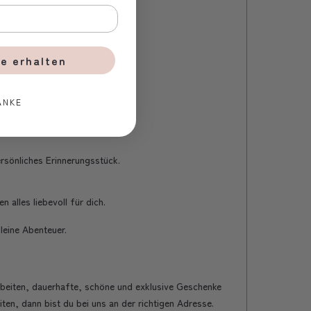
e erhalten
ANKE
rsönliches Erinnerungsstück.
alles liebevoll für dich.
leine Abenteuer.
beiten, dauerhafte, schöne und exklusive Geschenke
ten, dann bist du bei uns an der richtigen Adresse.