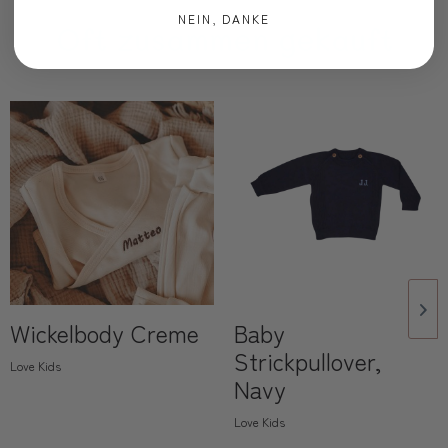
NEIN, DANKE
Oft zusammen gekauft
Wickelbody Creme
Baby
Strickpullover,
Love Kids
Navy
Love Kids