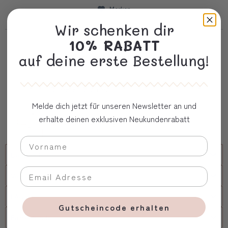
Merken
Wir schenken dir
10% RABATT
Sorgfältige Personalisierung
auf deine erste Bestellung!
Schnelle Lieferung
Melde dich jetzt für unseren Newsletter an und
erhalte deinen exklusiven Neukundenrabatt
Kostbare Verpackung
Beschreibung
Versand
FAQs
Gutscheincode erhalten
Firmenkunde