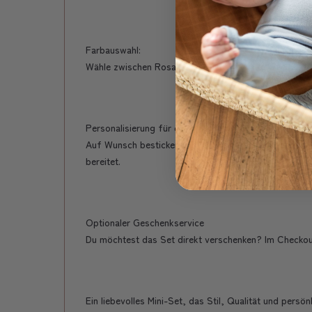
Farbauswahl:
Wähle zwischen Rosa, Blau oder Offwhite – zeitlos,
Personalisierung für ein einzigartiges Geschenk
Auf Wunsch besticken wir den Namen deines Kindes – 
bereitet.
Optionaler Geschenkservice
Du möchtest das Set direkt verschenken? Im Checkout 
Ein liebevolles Mini-Set, das Stil, Qualität und persön