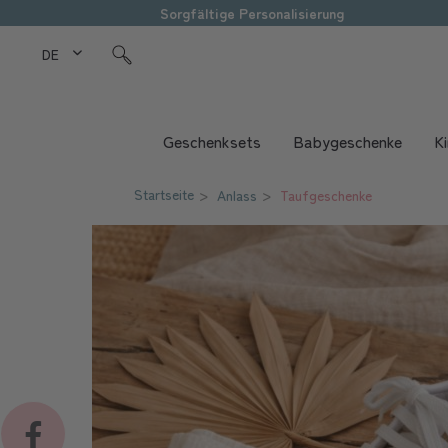
Sorgfältige Personalisierung
DE Love Kids
Geschenksets
Babygeschenke
K
Startseite
Anlass
Taufgeschenke