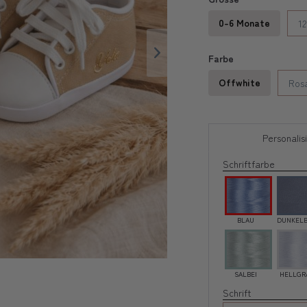
0-6 Monate
1
Farbe
Offwhite
Ros
Personalis
Schriftfarbe
BLAU
DUNKEL
SALBEI
HELLGR
Schrift