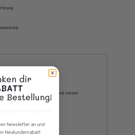
ieferung
erpackung
nken dir
ABATT
Mit einem hochwertigen Nuscheli und süssen
e Bestellung!
eren Newsletter an und
ven Neukundenrabatt
ssen.