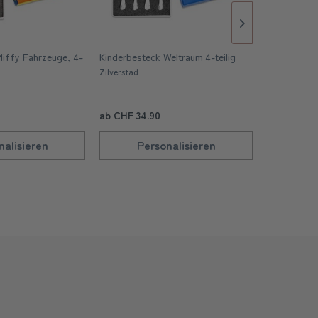
Plüsch Bär 
Miffy Fahrzeuge, 4-
Kinderbesteck Weltraum 4-teilig
Egmont Toys
Zilverstad
CHF 39.90
ab CHF 34.90
nalisieren
Personalisieren
In 