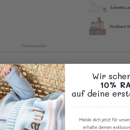
Schnelle L
Kostbare V
Firmenkunden
Wir sche
ch & perfekt für kleine Entdecker
10% R
oll zusammengestelltes Duo, das Babys in ihren ersten Monaten begleitet. 
auf deine erst
nk zur Geburt, Taufe oder als kleine Aufmerksamkeit zwischendurch.
Melde dich jetzt für uns
OTS-zertifiziert)
erhalte deinen exklusi
timmt auf das ausgewählte Farbdesign. Erhältlich in 3 verschiedenen Grö