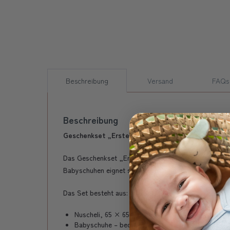
Beschreibung
Versand
FAQs
Beschreibung
Geschenkset „Erste Schritte“ Mini – Zart, praktis
Das Geschenkset „Erste Schritte“ Mini ist ein liebev
Babyschuhen eignet sich dieses Set ideal als Gesche
Das Set besteht aus:
Nuscheli, 65 × 65 cm aus 100% Bio-Baumwolle (G
Babyschuhe – bequem, niedlich und perfekt abges