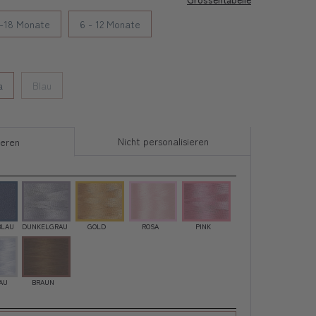
2-18 Monate
6 - 12 Monate
a
Blau
Nicht personalisieren
ieren
BLAU
DUNKELGRAU
GOLD
ROSA
PINK
AU
BRAUN