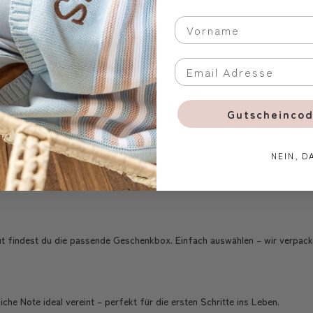
 harmonisch und passend für jedes Baby.
Gutscheincod
wahlweise auf einem oder auf beiden Artikeln. So wird aus dem Set ein p
NEIN, D
findest du die passende Geschenkbox. Einfach auswählen – wir verpacken 
liche Note ideal vereint – perfekt für die ersten Schritte ins Leben.