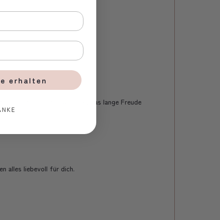
e erhalten
ersönliches Erinnerungsstück, das lange Freude
ANKE
alles liebevoll für dich.