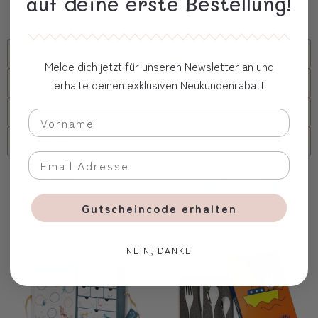
auf deine erste Bestellung!
Kostbare Verpackung
Beschreibung
Melde dich jetzt für unseren Newsletter an und
Versand
erhalte deinen exklusiven Neukundenrabatt
FAQs
Firmenkunde
Oft zusammen gekauft
Gutscheincode erhalten
NEIN, DANKE