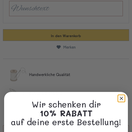
In den
Warenkorb
Merken
Handwerkliche Qualität
Schnelle Lieferung
Wir schenken dir
10% RABATT
Kostbare Verpackung
auf deine erste Bestellung!
Beschreibung