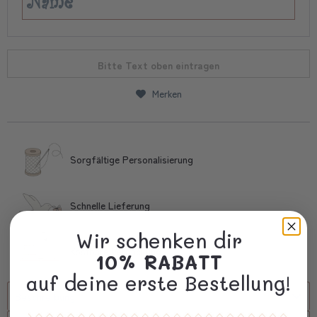
Bitte Text oben eintragen
Merken
Sorgfältige Personalisierung
Schnelle Lieferung
Wir schenken dir
Kostbare Verpackung
10% RABATT
auf deine erste Bestellung!
Beschreibung