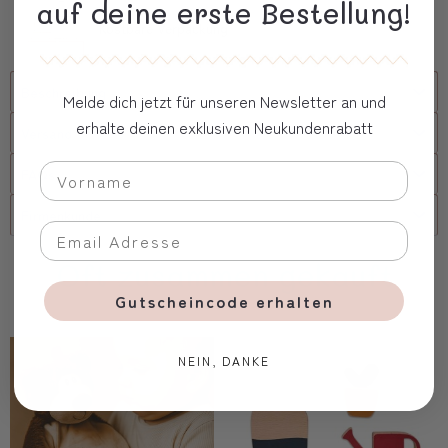
auf deine erste Bestellung!
Kostbare Verpackung
Beschreibung
Melde dich jetzt für unseren Newsletter an und
erhalte deinen exklusiven Neukundenrabatt
Versand
FAQs
Firmenkunde
Oft zusammen gekauft
Gutscheincode erhalten
NEIN, DANKE