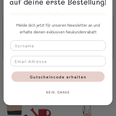
auf deine erste Bestellung!
Kostbare Verpackung
Beschreibung
Melde dich jetzt für unseren Newsletter an und
erhalte deinen exklusiven Neukundenrabatt
Versand
FAQs
Firmenkunde
Oft zusammen gekauft
Gutscheincode erhalten
NEIN, DANKE