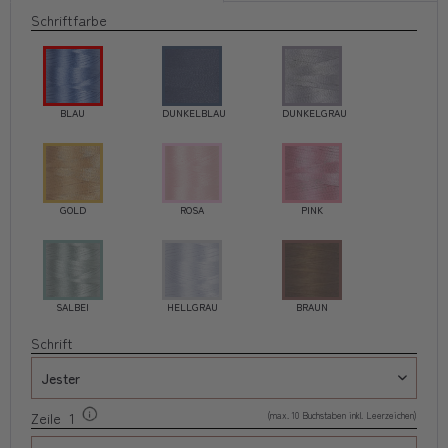
Schriftfarbe
BLAU
DUNKELBLAU
DUNKELGRAU
GOLD
ROSA
PINK
SALBEI
HELLGRAU
BRAUN
Schrift
(max. 10 Buchstaben inkl. Leerzeichen)
Zeile 1