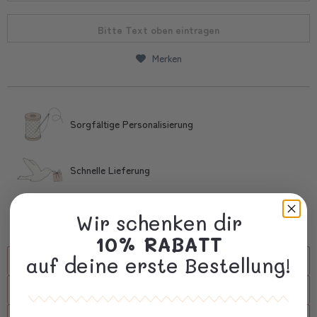
Bitte Text oben eintragen
Merken
Sorgfältige Personalisierung
Schnelle Lieferung
Kostbare Verpackung
Wir schenken dir
10% RABATT
auf deine erste Bestellung!
Beschreibung
Versand