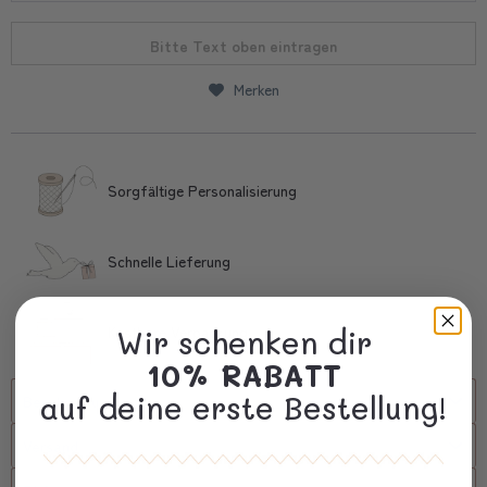
Bitte Text oben eintragen
Merken
Sorgfältige Personalisierung
Schnelle Lieferung
Kostbare Verpackung
Wir schenken dir
10% RABATT
auf deine erste Bestellung!
Beschreibung
Versand