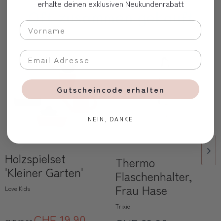
erhalte deinen exklusiven Neukundenrabatt
Oft zusammen gekauft
Gutscheincode erhalten
NEIN, DANKE
Holzspielset
Thermo
'Kleiner Garten'
Flaschenhalter,
Frau Hase
Love Kids
Trixie
CHF 19.90