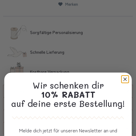
Merken
Sorgfältige Personalisierung
Schnelle Lieferung
Kostbare Verpackung
Wir schenken dir
Beschreibung
10% RABATT
auf deine erste Bestellung!
Versand
FAQs
Firmenkunde
Melde dich jetzt für unseren Newsletter an und