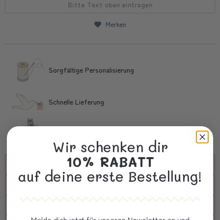
Bitte Text oben eintragen
Merken
Sorgfältige Personalisierung
Schnelle Lieferung
Kostbare Verpackung
Wir schenken dir
10% RABATT
Beschreibung
auf deine erste Bestellung!
Versand
FAQs
Melde dich jetzt für unseren Newsletter an und