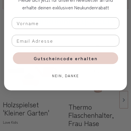
Firmenkunde
erhalte deinen exklusiven Neukundenrabatt
Oft zusammen gekauft
Gutscheincode erhalten
NEIN, DANKE
Holzspielset
Thermo
'Kleiner Garten'
Flaschenhalter,
Frau Hase
Love Kids