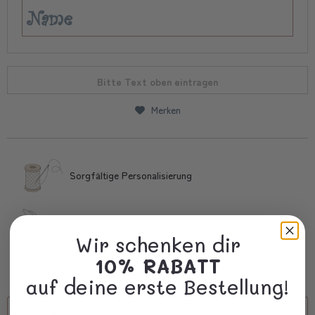
Bitte Text oben eintragen
Merken
Sorgfältige Personalisierung
Schnelle Lieferung
Wir schenken dir
10% RABATT
Kostbare Verpackung
auf deine erste Bestellung!
Beschreibung