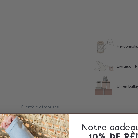
Personnali
Livraison 
Un emballa
Clientèle etreprises
Notre cadeau
10% DE R