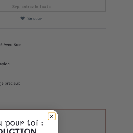
Svp. entrez le texte
Se souv.
sé Avec Soin
Rapide
ge précieux
 pour toi :
ÈDUCTION