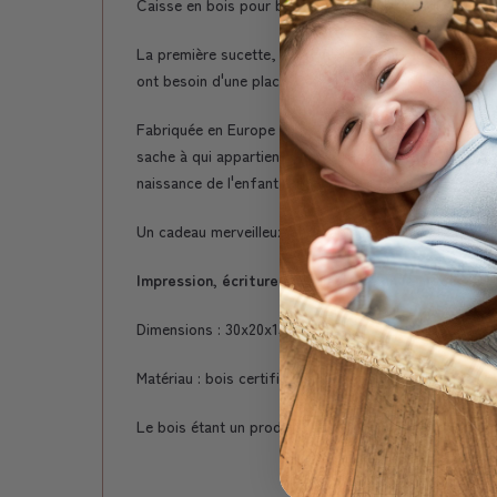
Caisse en bois pour bébés & enfants - chaque pièce e
La première sucette, la première mèche, le premier 
ont besoin d'une place. C'est là que notre boîte à so
Fabriquée en Europe en bois de pin et personnalisée 
sache à qui appartiennent les trésors personnels conte
naissance de l'enfant qui reçoit le cadeau sur le couve
Un cadeau merveilleux et durable pour une naissance,
Impression, écriture & couleurs selon le modèle.
Dimensions : 30x20x13 cm
Matériau : bois certifié FSC
Le bois étant un produit naturel, chaque caisse est un