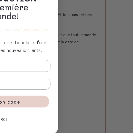
remière
nde!
moments de la vie des enfants. Et tous ces trésors
ns chaque chambre d'enfant. Et pour que tout le monde
 souhaites, la taille, le poids et la date de
tter et bénéficie d'une
les nouveaux clients.
 parents comme aux enfants.
ton code
RCI