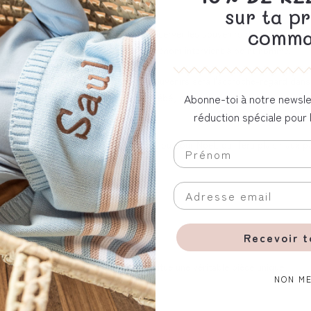
st unique !
sur ta p
comma
doudou, des photos - nous aimons conserver les souvenirs des plus beaux 
uvenirs personnalisable en bois avec prénom intervient à point nommé.
selon tes indications - cette boîte à souvenirs sera l'accroche-regard da
nus dans la boîte à souvenirs pour bébé, nous imprimons le nom et, si tu le
Abonne-toi à notre newsle
rcle de la boîte à souvenirs.
réduction spéciale pour 
 un baptême, un anniversaire d'enfant ou pour Noël, qui fera plaisir aux
Recevoir 
ique en couleur et en veinure et constitue une véritable pièce unique.
NON ME