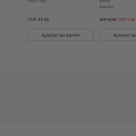
photo
Moulin Roty
BekaBell
CHF 49,90
CHF 3,90
CHF 19,90
Ajouter au
panier
Ajouter a