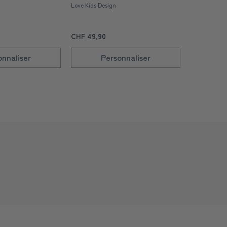
Cobalt
Love Kids Design
Love Kids De
CHF 49,90
CHF 49,90
onnaliser
Personnaliser
P