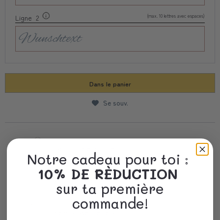
(max. 10 lettres avec espaces)
Ligne 2
Dans le panier
Se souv.
Savoir-faire et qualité
Notre cadeau pour toi :
10% DE RÈDUCTION
Livraison Rapide
sur ta première
commande!
Un emballage précieux