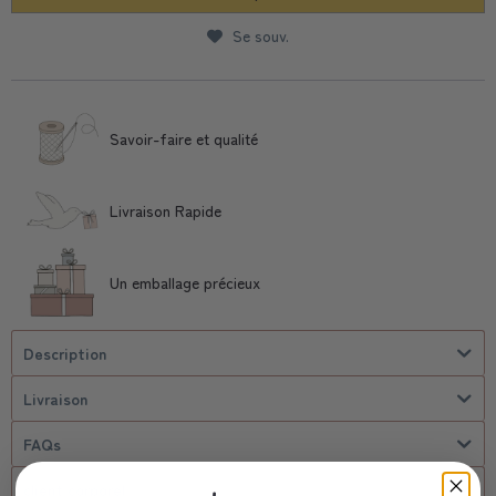
Se souv.
Savoir-faire et qualité
Livraison Rapide
Un emballage précieux
Description
Livraison
FAQs
client corporel