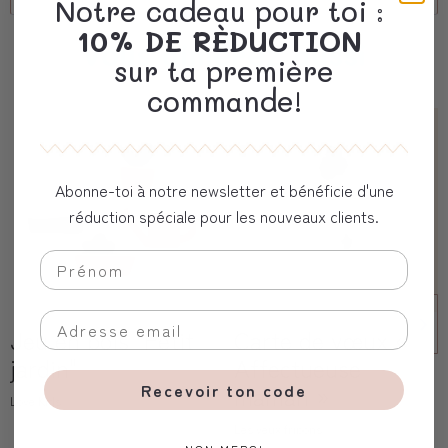
Notre cadeau pour toi :
10% DE RÈDUCTION
Vous aimerez aussi
sur ta première
commande!
Abonne-toi à notre newsletter et bénéficie d'une
réduction spéciale pour les nouveaux clients.
Jeu en bois "Petit
Carte de vœux «
jardin"
Affectueuse
Recevoir ton code
maman »
Love Kids
Les yeux fripons