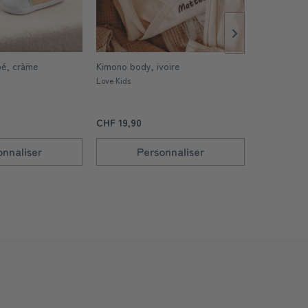
é, crà¨me
Kimono body, ivoire
Baby Strick
Love Kids
Love Kids
CHF 19,90
C
CHF 29,90
onnaliser
Personnaliser