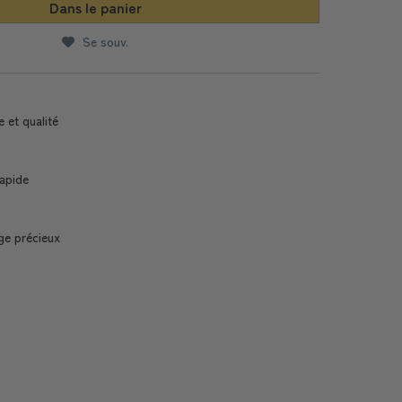
Dans le panier
Se souv.
e et qualité
Rapide
ge précieux