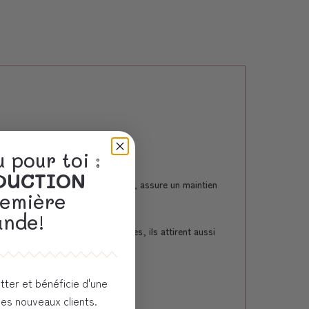
licate de ton petit chéri.
 pour toi :
ÈDUCTION
 d'attacher les chaussons en haut, assure un maintien
remière
nde!
ne sont pas seulement pratiques, ils attirent aussi
tter et bénéficie d'une
les nouveaux clients.