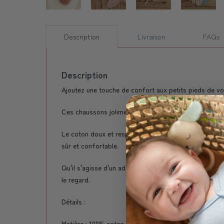
Description
Livraison
FAQs
Description
Ajoutez une touche de confort aux petits pieds de v
Ces chaussons joliment conçus sont le choix idéal po
Le coton doux et respirant permet de garder les pieds 
sûr et confortable.
Qu'il s'agisse d'un adorable cadeau de naissance ou d
le regard.
Détails :
Matière : 100% coton, Oeko-Tex Standard 100.