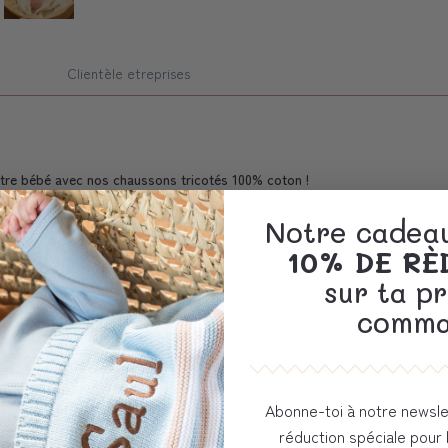
Clientèle etreprises
otre bébé avec nos chaussons tricotés 100% coton !
ur les moments de douceur et offrent un confort incomparable à la peau dé
Notre cadeau
10% DE R
au chaud et à l'aise, tandis que le design bien pensé, avec la possibilité
sur ta p
comma
'un complément affectueux à la layette, nos chaussons tricotés pour bébé 
Abonne-toi à notre newsle
réduction spéciale pour 