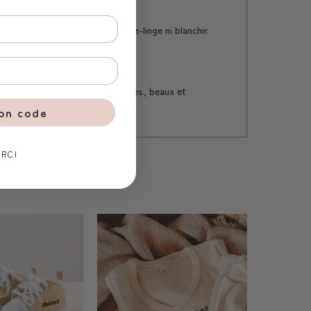
repasser. Ne pas sécher au sèche-linge ni blanchir.
n pour créer des cadeaux durables, beaux et
e adresse.
ton code
RCI