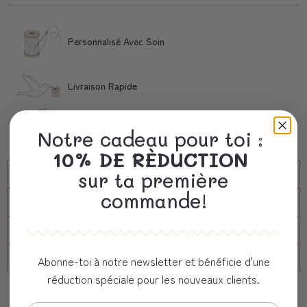
Personnalisé Avec Soin
Livraison Rapide
Un emballage précieux
Notre cadeau pour toi :
10% DE RÈDUCTION
Description
sur ta première
commande!
Livraison
FAQs
client corporel
Abonne-toi à notre newsletter et bénéficie d'une
réduction spéciale pour les nouveaux clients.
Vous aimerez aussi