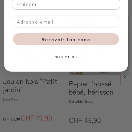
Handmade
Recevoir ton code
NON MERCI
Jeu en bois "Petit
Papier froissé
jardin"
bébé, hérisson
Love Kids
Die wilde Dreizehn
CHF 19,90
CHF 46,90
CHF 69,90