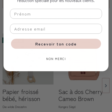
réduction spéciale pour les nouveaux clients.
client corporel
Vous aimerez aussi
Handmade
Recevoir ton code
NON MERCI
Papier froissé
Sac à dos Cherry
bébé, hérisson
Cameo Brown
Die wilde Dreizehn
Konges Sløjd