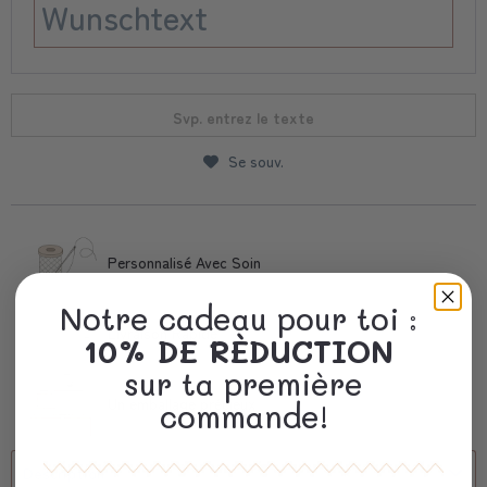
Svp. entrez le texte
Se souv.
Personnalisé Avec Soin
Notre cadeau pour toi :
Livraison Rapide
10% DE RÈDUCTION
sur ta première
Un emballage précieux
commande!
Description