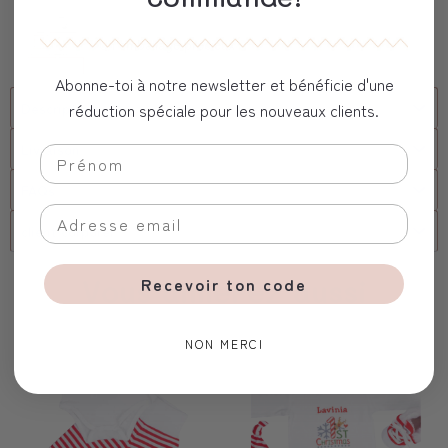
Un emballage précieux
Abonne-toi à notre newsletter et bénéficie d'une
Description
réduction spéciale pour les nouveaux clients.
Livraison
FAQs
client corporel
Vous aimerez aussi
Recevoir ton code
NON MERCI