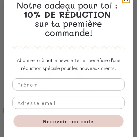
client corporel
Notre cadeau pour toi :
10% DE RÈDUCTION
Vous aimerez aussi
sur ta première
commande!
Abonne-toi à notre newsletter et bénéficie d'une
réduction spéciale pour les nouveaux clients.
Pantalon jogging
Body ࠠ manche
longues
Recevoir ton code