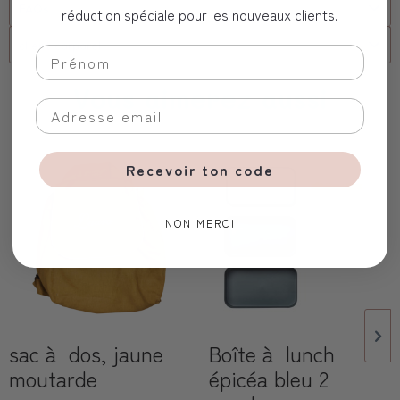
FAQs
réduction spéciale pour les nouveaux clients.
client corporel
Vous aimerez aussi
Recevoir ton code
NON MERCI
sac à dos, jaune
Boîte à lunch
moutarde
épicéa bleu 2