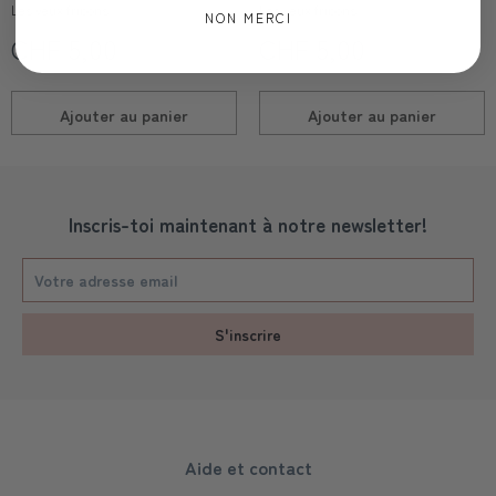
Les yeux fripons
Les yeux fripons
NON MERCI
CHF 5,00
CHF 5,00
Ajouter au
panier
Ajouter au
panier
Inscris-toi maintenant à notre newsletter!
S'inscrire
Aide et contact