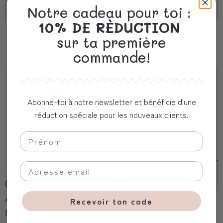
Notre cadeau pour toi :
client corporel
10% DE RÈDUCTION
Vous aimerez aussi
sur ta première
commande!
Abonne-toi à notre newsletter et bénéficie d'une
réduction spéciale pour les nouveaux clients.
Carte de vœux «
Carte de vœux
Affectueuse
pour une naissance
Recevoir ton code
maman »
« Félicitations ».