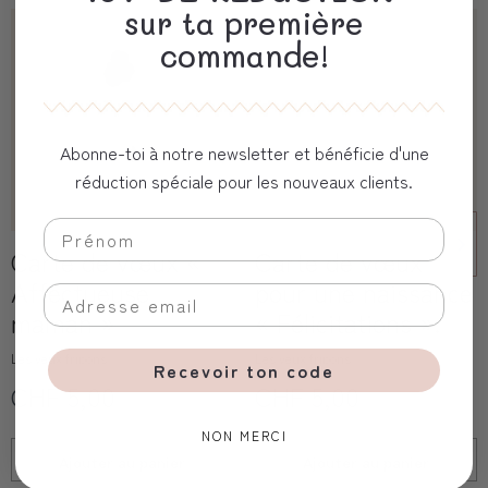
sur ta première
commande!
Abonne-toi à notre newsletter et bénéficie d'une
réduction spéciale pour les nouveaux clients.
Carte de vœux «
Carte de vœux
Affectueuse
pour une naissance
maman »
« Félicitations ».
Les yeux fripons
Les yeux fripons
Recevoir ton code
CHF 5,00
CHF 5,00
NON MERCI
Ajouter au
panier
Ajouter au
panier