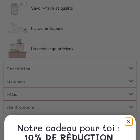
Savoir-faire et qualité
Livraison Rapide
Un emballage précieux
Description
Livraison
FAQs
client corporel
Vous aimerez aussi
Notre cadeau pour toi :
10% DE RÈDUCTION