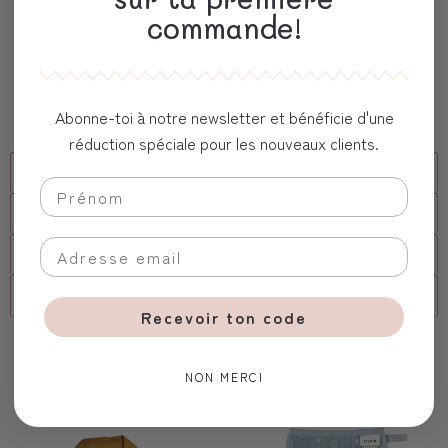
commande!
Livraison Rapide
Un emballage précieux
Abonne-toi à notre newsletter et bénéficie d'une
réduction spéciale pour les nouveaux clients.
Description
Livraison
FAQs
client corporel
Recevoir ton code
Vous aimerez aussi
NON MERCI