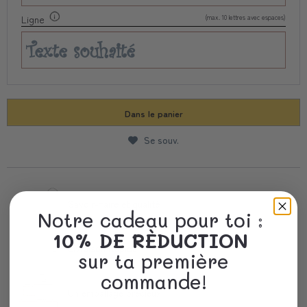
(max. 10 lettres avec espaces)
Ligne
Dans le panier
Se souv.
Savoir-faire et qualité
Notre cadeau pour toi :
10% DE RÈDUCTION
Livraison Rapide
sur ta première
commande!
Un emballage précieux