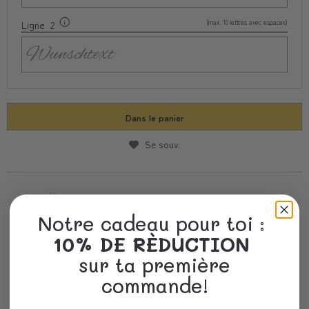
(max. 10 lettres avec espaces)
Ligne 2
Dans le panier
Se souv.
Savoir-faire et qualité
Notre cadeau pour toi :
10% DE RÈDUCTION
Livraison Rapide
sur ta première
commande!
Un emballage précieux