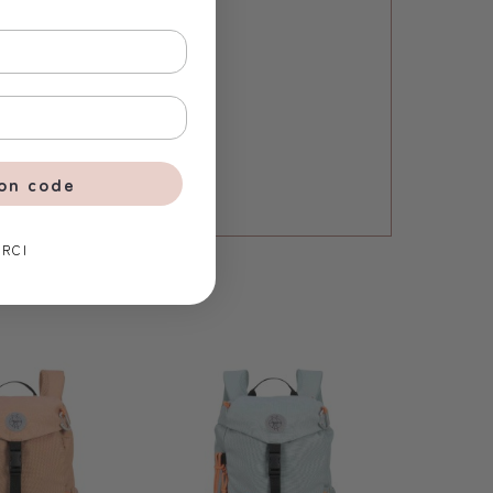
ton code
RCI