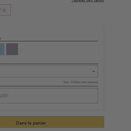
 8)
re
(max. 10 lettres avec espaces)
Dans le panier