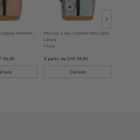
Outdoor Noisette,
Mini Sac à dos Outdoor Bleu clairt,
Sac à dos 
Lässig
Hérisson
Lässig
Trixie
F 59,90
À partir de CHF 59,90
À partir d
étails
Détails