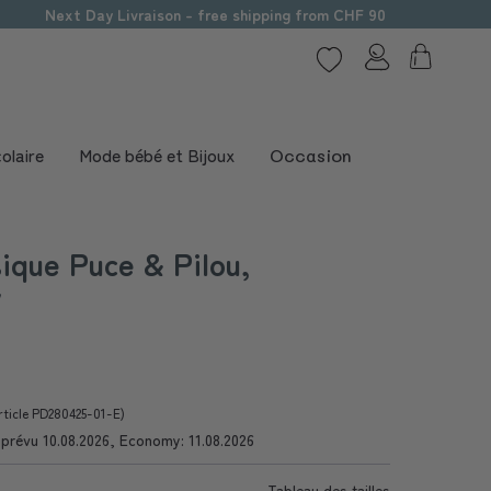
Next Day Livraison - free shipping from CHF 90
olaire
Mode bébé et Bijoux
Occasion
ique Puce & Pilou,
y
rticle PD280425-01-E)
e prévu 10.08.2026, Economy: 11.08.2026
Tableau des tailles