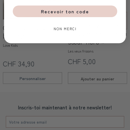
Recevoir ton code
Carte de vœux de
Chaussures bébé,
NON MERCI
naissance « Grande
bleu azur
sœur fière »
Love Kids
Les yeux fripons
CHF 5,00
CHF 34,90
Personnaliser
Ajouter au
panier
Inscris-toi maintenant à notre newsletter!