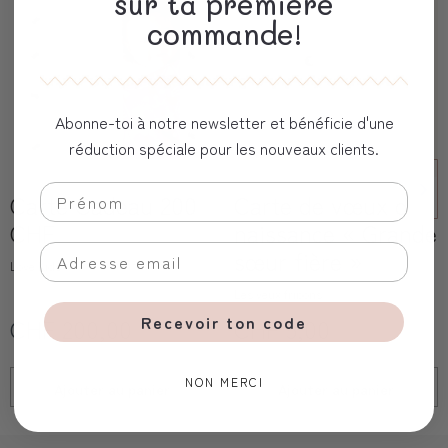
sur ta première
commande!
Abonne-toi à notre newsletter et bénéficie d'une
réduction spéciale pour les nouveaux clients.
Carte Cadeau 200
Carte de vœux de
CHF
naissance « Grande
sœur fière »
Love Kids
Les yeux fripons
Recevoir ton code
CHF 200,00
CHF 5,00
NON MERCI
Ajouter au
panier
Ajouter au
panier