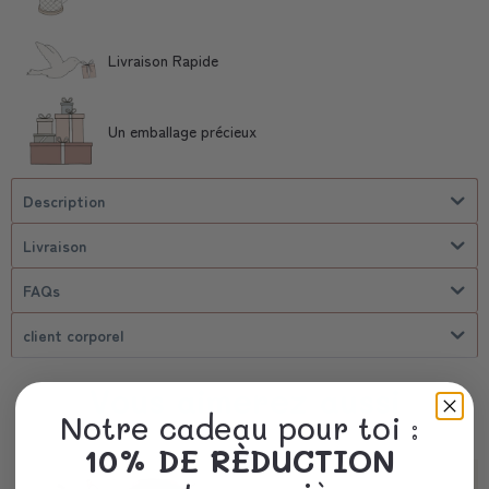
Livraison Rapide
Un emballage précieux
Description
Livraison
FAQs
client corporel
Vous aimerez aussi
Notre cadeau pour toi :
10% DE RÈDUCTION