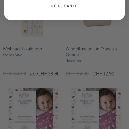
NEIN, DANKE
Weihnachtskalender
Windeltasche Lin Francais,
Greige
Konges Sløjd
Nobodinoz
CHF 84.90
ab CHF 39.90
CHF 34.90
CHF 12.90