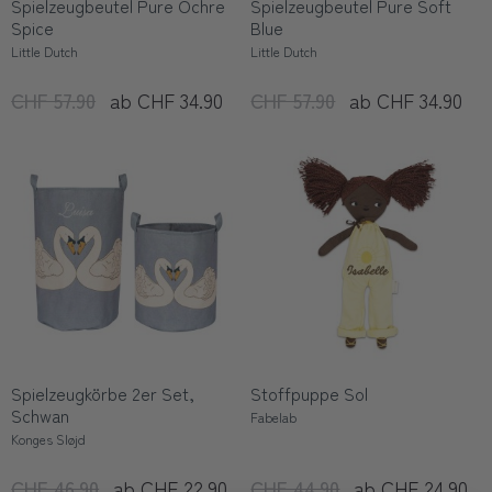
Spielzeugbeutel Pure Ochre
Spielzeugbeutel Pure Soft
Spice
Blue
Little Dutch
Little Dutch
CHF 57.90
ab CHF 34.90
CHF 57.90
ab CHF 34.90
Spielzeugkörbe 2er Set,
Stoffpuppe Sol
Schwan
Fabelab
Konges Sløjd
CHF 46.90
ab CHF 22.90
CHF 44.90
ab CHF 24.90