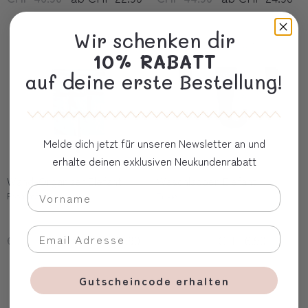
Wir schenken dir
10% RABATT
auf deine erste Bestellung!
Melde dich jetzt für unseren Newsletter an und
erhalte deinen exklusiven Neukundenrabatt
Wand-Organizer Elefant
Waschlappen Elefant
Roommate
Trixie
CHF 24.90
ab CHF 12.90
CHF 13.50
CHF 6.90
Gutscheincode erhalten