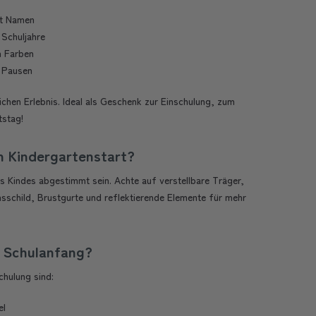
it Namen
 Schuljahre
n Farben
e Pausen
chen Erlebnis. Ideal als Geschenk zur Einschulung, zum
tstag!
en Kindergartenstart?
es Kindes abgestimmt sein. Achte auf verstellbare Träger,
sschild, Brustgurte und reflektierende Elemente für mehr
m Schulanfang?
chulung sind:
el