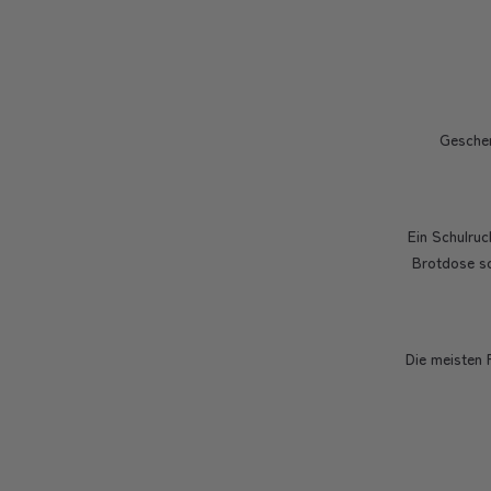
Geschen
Ein Schulruc
Brotdose so
Die meisten 