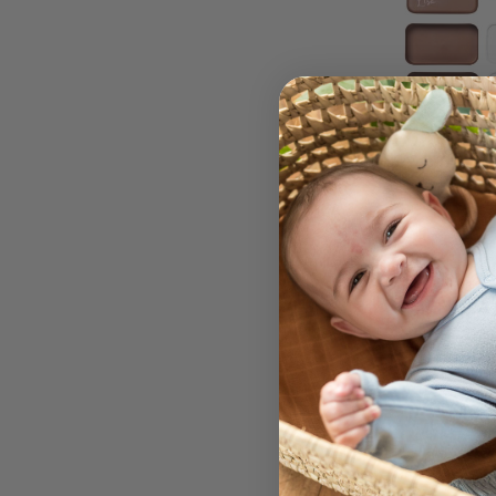
Lunchbox Kinde
lagig
Fabelab
ab CHF 39.90