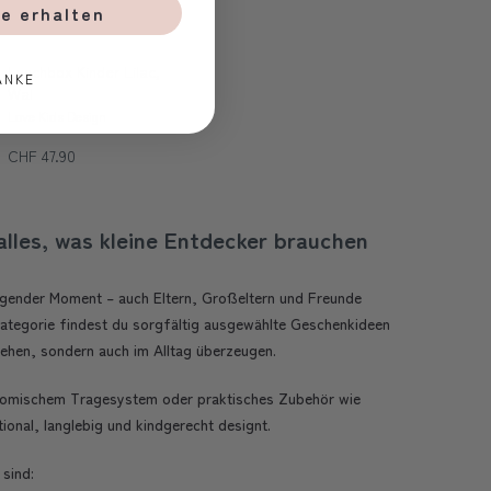
e erhalten
Lunchbox Kinder Lilac,
ANKE
Wal
Love Kids Design
CHF 47.90
lles, was kleine Entdecker brauchen
regender Moment – auch Eltern, Großeltern und Freunde
Kategorie findest du sorgfältig ausgewählte Geschenkideen
sehen, sondern auch im Alltag überzeugen.
onomischem Tragesystem oder praktisches Zubehör wie
onal, langlebig und kindgerecht designt.
sind: