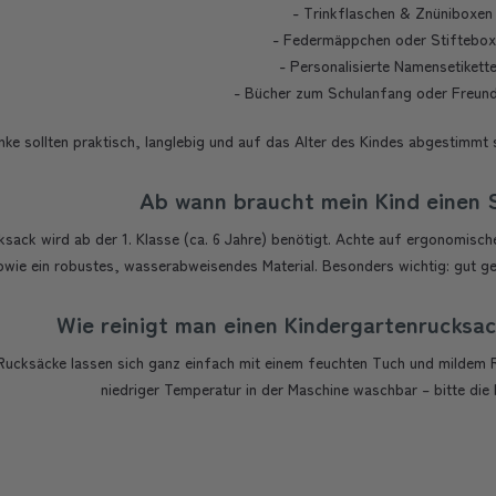
- Trinkflaschen & Znüniboxen
- Federmäppchen oder Stiftebo
- Personalisierte Namensetikett
- Bücher zum Schulanfang oder Freun
ke sollten praktisch, langlebig und auf das Alter des Kindes abgestimmt s
Ab wann braucht mein Kind einen 
ksack wird ab der 1. Klasse (ca. 6 Jahre) benötigt. Achte auf ergonomi
wie ein robustes, wasserabweisendes Material. Besonders wichtig: gut ge
Wie reinigt man einen Kindergartenrucksa
Rucksäcke lassen sich ganz einfach mit einem feuchten Tuch und mildem Re
niedriger Temperatur in der Maschine waschbar – bitte die 