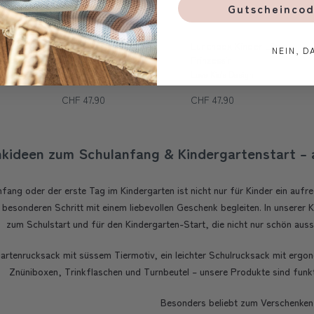
Gutscheincod
 Lilac 2-
Lunchbox Kinder Lilac,
Lunchbox Kinder Lilac,
NEIN, D
Bärchen
Prinzessin
Love Kids Design
Love Kids Design
CHF 47.90
CHF 47.90
kideen zum Schulanfang & Kindergartenstart – a
fang oder der erste Tag im Kindergarten ist nicht nur für Kinder ein auf
besonderen Schritt mit einem liebevollen Geschenk begleiten. In unserer 
zum Schulstart und für den Kindergarten-Start, die nicht nur schön aus
artenrucksack mit süssem Tiermotiv, ein leichter Schulrucksack mit erg
Znüniboxen, Trinkflaschen und Turnbeutel – unsere Produkte sind funkti
Besonders beliebt zum Verschenken 