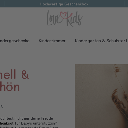
Hochwertige Geschenkbox
indergeschenke
Kinderzimmer
Kindergarten & Schulstart
nell &
hön
ts
öchtest nicht nur deine Freude
henkset
für Babys unterstützen?
chenkset für werdende Eltern? Am