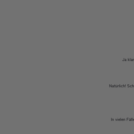
Ja kla
Natürlich! Sc
In vielen Fäl