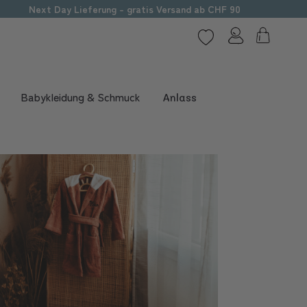
Next Day Lieferung - gratis Versand ab CHF 90
Babykleidung & Schmuck
Anlass