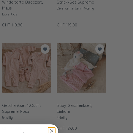
Windeltorte Badezeit,
Strick-Set Supreme
Maus
Diverse Farben | 4-teilig
Love Kids
CHF 119.90
CHF 119.90
Geschenkset 1.Outfit
Baby Geschenkset,
Supreme Rosa
Einhorn
5-teilig
4-teilig
CHF 119.90
CHF 127.60