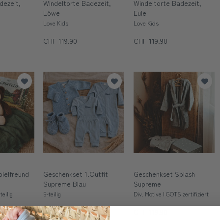
dezeit,
Windeltorte Badezeit,
Windeltorte Badezeit,
Löwe
Eule
Love Kids
Love Kids
CHF 119.90
CHF 119.90
ielfreund
Geschenkset 1.Outfit
Geschenkset Splash
Supreme Blau
Supreme
teilig
5-teilig
Div. Motive | GOTS zertifiziert
CHF 119.90
CHF 119.90