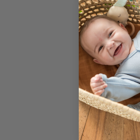
Baby Geschenk
Darling, Elefan
Navy
4-teilig
CHF 132.60