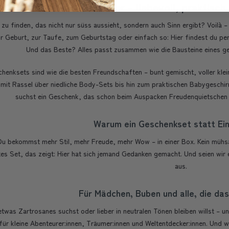
Geschenksets für Kinder – liebevoll, praktisch
zu finden, das nicht nur süss aussieht, sondern auch Sinn ergibt? Voilà 
r Geburt, zur Taufe, zum Geburtstag oder einfach so: Hier findest du pe
Und das Beste? Alles passt zusammen wie die Bausteine eines 
henksets sind wie die besten Freundschaften – bunt gemischt, voller kle
it Rassel über niedliche Body-Sets bis hin zum praktischen Babygeschirr 
suchst ein Geschenk, das schon beim Auspacken Freudenquietschen au
Warum ein Geschenkset statt Ein
Du bekommst mehr Stil, mehr Freude, mehr Wow – in einer Box. Kein mü
es Set, das zeigt: Hier hat sich jemand Gedanken gemacht. Und seien wir e
aus.
Für Mädchen, Buben und alle, die da
etwas Zartrosanes suchst oder lieber in neutralen Tönen bleiben willst – 
für kleine Abenteurer:innen, Träumer:innen und Weltentdecker:innen. Und 