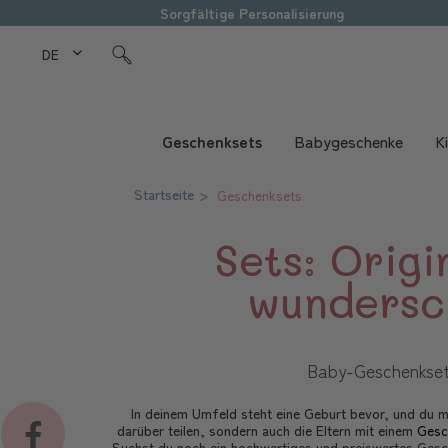
Sorgfältige Personalisierung
DE Love Kids
Geschenksets
Babygeschenke
K
Startseite
Geschenksets
Sets: Origi
wundersc
Baby-Geschenkse
In deinem Umfeld steht eine Geburt bevor, und du m
darüber teilen, sondern auch die Eltern mit einem
Gesc
Suchst du noch ein hochwertiges und preiswertes Ges