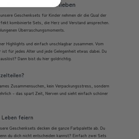
 und einfach zum Verlieben
– unsere Geschenksets für Kinder nehmen dir die Qual der
rfekt kombinierte Sets, die Herz und Verstand ansprechen.
gelungenen Überraschungsmoments.
iner Highlights und einfach unschlagbar zusammen. Vom
ist für jedes Alter und jede Gelegenheit etwas dabei. Du
slöst? Dann bist du hier goldrichtig.
zelteilen?
hsames Zusammensuchen, kein Verpackungsstress, sondern
hrlich – das spart Zeit, Nerven und sieht einfach schöner
s Leben feiern
unsere Geschenksets decken die ganze Farbpalette ab. Du
wenn du dich nicht entscheiden kannst? Einfach zwei Sets