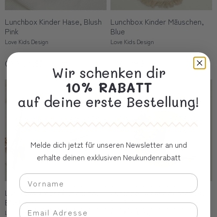
Lunchbox Kinder Hase, Blush
Lunchbox Kinder Mäuschen,
Pink
Blue
Love Kids Design
Love Kids Design
CHF 29.90
CHF 29.90
Wir schenken dir
10% RABATT
auf deine erste Bestellung!
Melde dich jetzt für unseren Newsletter an und
erhalte deinen exklusiven Neukundenrabatt
Lunchbox Kinder Mäuschen,
Lunchbox Kinder Prinzessin,
Blush Pink
Blush Pink
Love Kids Design
Love Kids Design