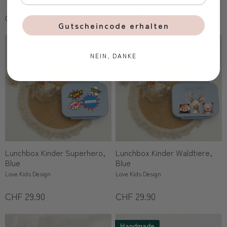
CHF 29.90
CHF 29.90
Gutscheincode erhalten
NEIN, DANKE
Lunchbox Kinder Superhero,
Lunchbox Kinder Waldtiere,
Blue
Blue
Love Kids Design
Love Kids Design
CHF 29.90
CHF 29.90
Handmade