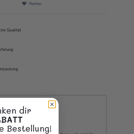
Merken
che Qualität
ieferung
erpackung
nken dir
ABATT
n besonderen Tag.
e Bestellung!