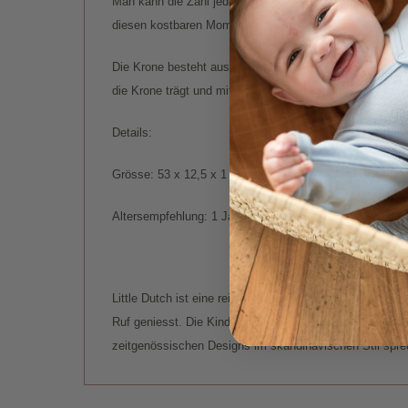
Man kann die Zahl jedes Jahr von 1 bis 5 ändern, damit
diesen kostbaren Moment fest! Oder entscheide dich ei
Die Krone besteht aus weich gepolstertem und gerippte
die Krone trägt und mit jedem Lächeln und Kichern sein 
Details:
Grösse: 53 x 12,5 x 1 cm
Altersempfehlung: 1 Jahr
Little Dutch ist eine reizende niederländische Marke, d
Ruf geniesst. Die Kinderartikel, Accessoires und Spielze
zeitgenössischen Designs im skandinavischen Stil spre