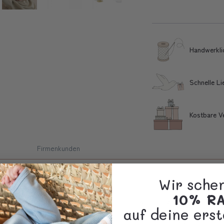
Handwerkli
Schnelle L
Kostbare V
Firmenkunden
Wir sche
10% R
it dieser niedlichen Geburtstagskrone und sprühe etwas Feenzauber über deine
auf deine erst