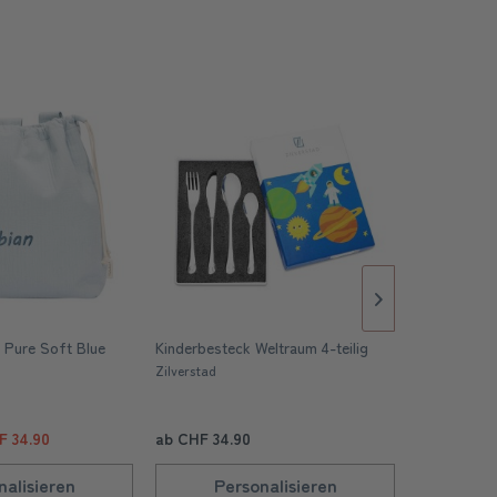
 Pure Soft Blue
Kinderbesteck Weltraum 4-teilig
Namensschi
Zilverstad
Love Kids De
F 34.90
ab CHF 34.90
CHF 19.90
nalisieren
Personalisieren
Pe